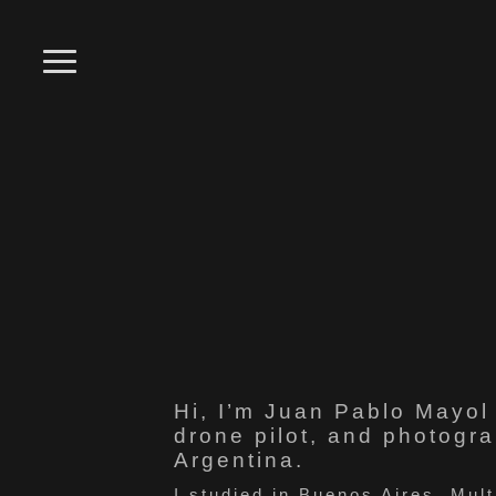
Hi, I’m Juan Pablo Mayol
drone pilot, and photogr
Argentina.
I studied in Buenos Aires, Mul