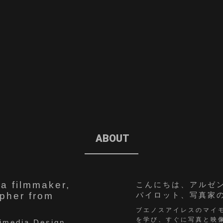
ABOUT
 a filmmaker,
こんにちは、アルゼ
apher from
パイロット、写真家のJu
ブエノスアイレスのマイ
を学び、すぐに写真と映
timedia Design,