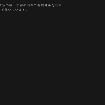
外生活の後、京都の山奥で有機野菜を栽培
して働いています。