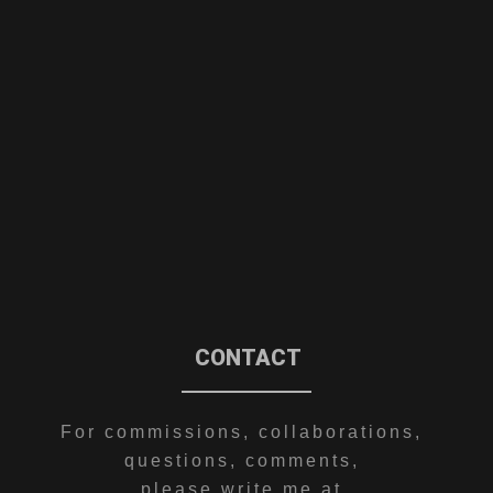
CONTACT
For commissions, collaborations,
questions, comments,
please write me at